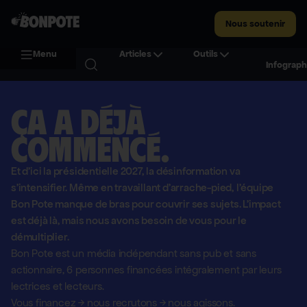
Nous soutenir
Menu
Articles
Outils
Infograph
Ça a déjà
commencé.
Et d'ici la présidentielle 2027, la désinformation va
s'intensifier. Même en travaillant d'arrache-pied, l'équipe
Bon Pote manque de bras pour couvrir ses sujets. L'impact
est déjà là, mais nous avons besoin de vous pour le
démultiplier.
Bon Pote est un média indépendant sans pub et sans
actionnaire,
6 personnes financées intégralement par leurs
lectrices et lecteurs.
Vous financez
→
nous recrutons
→
nous agissons.