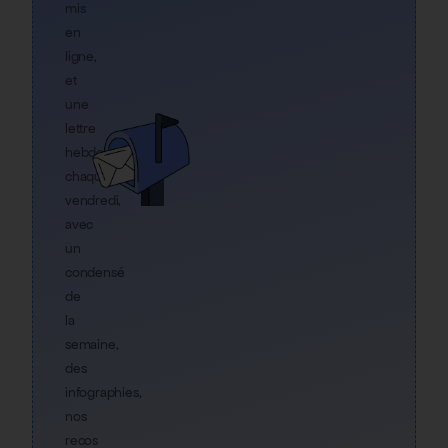
mis
en
ligne,
et
une
lettre
hebdo
chaque
vendredi,
avec
un
condensé
de
la
semaine,
des
infographies,
nos
recos