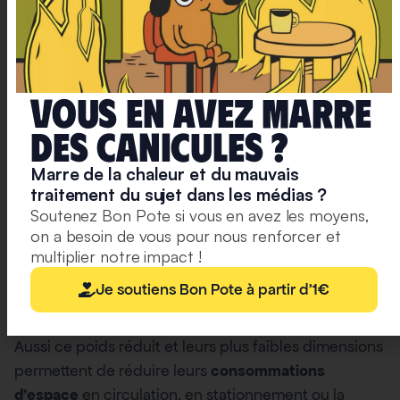
La voiture induit de nombreuses
externalités
négatives
pour la société, que ces véhicules
permettraient également de réduire, dans des
Vous en avez marre
proportions également variées selon les véhicules.
deS caniculeS ?
Il s’agit en particulier de la
pollution de l’air
, en
supprimant les émissions à l’échappement, en raison
Marre de la chaleur et du mauvais
de la propulsion humaine et/ou électrique de ces
traitement du sujet dans les médias ?
véhicules intermédiaires. Ils permettent aussi une
Soutenez Bon Pote si vous en avez les moyens,
on a besoin de vous pour nous renforcer et
réduction des émissions de particules hors
multiplier notre impact !
échappement (abrasion des freins, des pneus, de la
chaussée) en raison notamment de leur poids plus
Je soutiens Bon Pote à partir d'1€
réduit.
Aussi ce poids réduit et leurs plus faibles dimensions
permettent de réduire leurs
consommations
d’espace
en circulation, en stationnement ou la