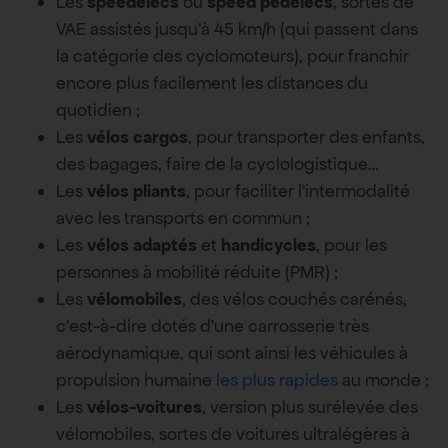
Les
speedelecs
ou
speed pedelecs
, sortes de
VAE assistés jusqu’à 45 km/h (qui passent dans
la catégorie des cyclomoteurs), pour franchir
encore plus facilement les distances du
quotidien ;
Les
vélos cargos
, pour transporter des enfants,
des bagages, faire de la cyclologistique…
Les
vélos pliants
, pour faciliter l’intermodalité
avec les transports en commun ;
Les
vélos adaptés
et
handicycles
, pour les
personnes à mobilité réduite (PMR) ;
Les
vélomobiles
, des vélos couchés carénés,
c’est-à-dire dotés d’une carrosserie très
aérodynamique, qui sont ainsi les véhicules à
propulsion humaine
les plus rapides
au monde ;
Les
vélos-voitures
, version plus surélevée des
vélomobiles, sortes de voitures ultralégères à