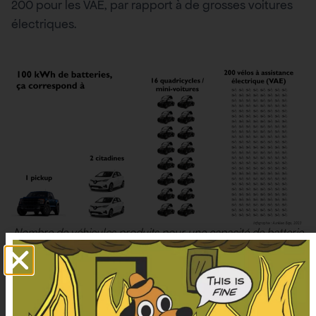
200 pour les VAE, par rapport à de grosses voitures
électriques.
Nombre de véhicules produits pour une capacité de batterie
de 100 kWh
Des co-bénéfices sur de nombreuses
externalités