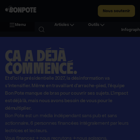
Nous soutenir
Menu
Articles
Outils
Infograph
Ça a déjà
commencé.
Et d'ici la présidentielle 2027, la désinformation va
s'intensifier. Même en travaillant d'arrache-pied, l'équipe
Bon Pote manque de bras pour couvrir ses sujets. L'impact
est déjà là, mais nous avons besoin de vous pour le
démultiplier.
Bon Pote est un média indépendant sans pub et sans
actionnaire,
6 personnes financées intégralement par leurs
lectrices et lecteurs.
Vous financez
→
nous recrutons
→
nous agissons.