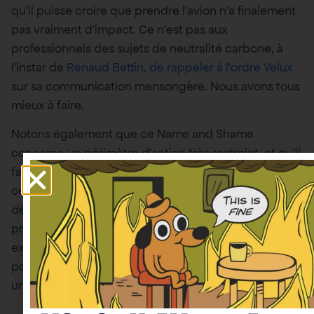
qu’il puisse croire que prendre l’avion n’a finalement
pas vraiment d’impact. Ce n’est pas aux
professionnels des sujets de neutralité carbone, à
l’instar de
Renaud Bettin, de rappeler à l’ordre Velux
sur sa communication mensongère. Nous avons tous
mieux à faire.
Notons également que ce Name and Shame
concerne un périmètre d’action très restreint, et qu’il
faut avoir les moyens de le faire. Inutile de rappeler
ce qu’il arrive aux
lanceurs d’alerte
lorsqu’ils
dénoncent de vrais scandales. Voyez donc une
première limite au Name and Shame, que nous
expliciterons plus largement ci-dessous : vous
pouvez déranger certaines entreprises, mais
uniquement jusqu’à un certain point.