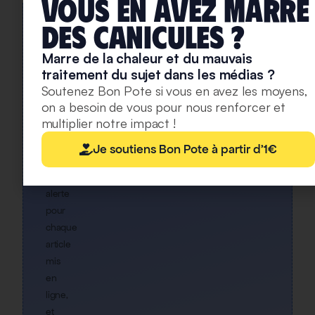
Vous en avez marre
deS caniculeS ?
+30
000
Marre de la chaleur et du mauvais
SONT
traitement du sujet dans les médias ?
DÉJÀ
INSCRITS
Soutenez Bon Pote si vous en avez les moyens,
Rejoignez
on a besoin de vous pour nous renforcer et
notre
multiplier notre impact !
newsletter
Je soutiens Bon Pote à partir d'1€
Une
alerte
pour
chaque
article
mis
en
ligne,
et