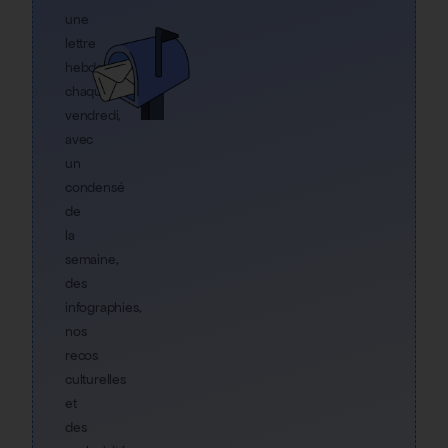
une
lettre
hebdo
chaque
vendredi,
avec
un
condensé
de
la
semaine,
des
infographies,
nos
recos
culturelles
et
des