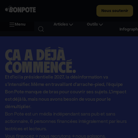
Nous soutenir
Menu
Articles
Outils
Infograph
Ça a déjà
commencé.
Et d'ici la présidentielle 2027, la désinformation va
s'intensifier. Même en travaillant d'arrache-pied, l'équipe
Bon Pote manque de bras pour couvrir ses sujets. L'impact
est déjà là, mais nous avons besoin de vous pour le
démultiplier.
Bon Pote est un média indépendant sans pub et sans
actionnaire,
6 personnes financées intégralement par leurs
lectrices et lecteurs.
Vous financez
→
nous recrutons
→
nous agissons.