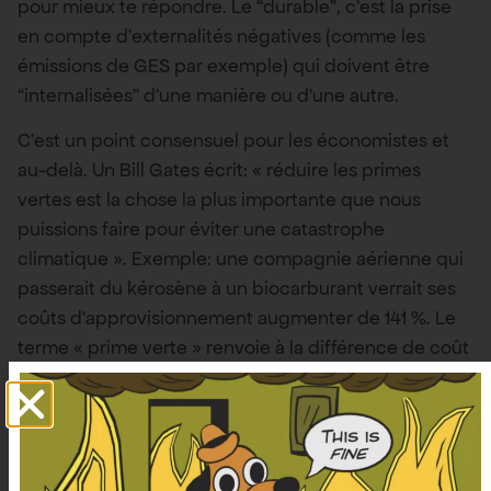
pour mieux te répondre. Le “durable”, c’est la prise
en compte d’externalités négatives (comme les
émissions de GES par exemple) qui doivent être
“internalisées” d’une manière ou d’une autre.
C’est un point consensuel pour les économistes et
au-delà. Un Bill Gates écrit: « réduire les primes
vertes est la chose la plus importante que nous
puissions faire pour éviter une catastrophe
climatique ». Exemple: une compagnie aérienne qui
passerait du kérosène à un biocarburant verrait ses
coûts d’approvisionnement augmenter de 141 %. Le
terme « prime verte » renvoie à la différence de coût
(qu’il faut payer) entre un produit ou un processus
qui implique l’émission de GES et une alternative qui
ne le fait pas.
Selon Alain Grandjean et moi, une finance qui serait