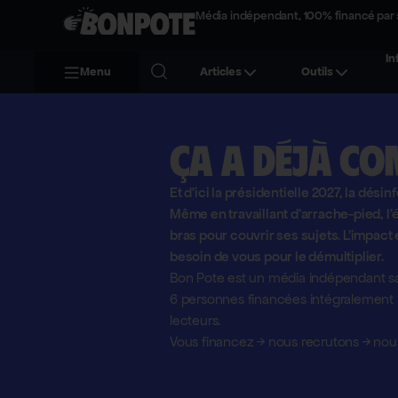
Média indépendant, 100% financé par 
In
Menu
Articles
Outils
Ça a déjà co
Et d'ici la présidentielle 2027, la désin
Même en travaillant d'arrache-pied, 
bras pour couvrir ses sujets. L'impact 
besoin de vous pour le démultiplier.
Bon Pote est un média indépendant sa
6 personnes financées intégralement pa
lecteurs.
Vous financez
→
nous recrutons
→
nous