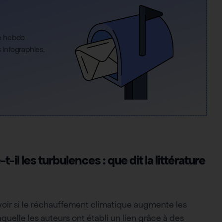
re hebdo
infographies,
l les turbulences : que dit la littérature
avoir si le réchauffement climatique augmente les
quelle les auteurs ont établi un lien grâce à des