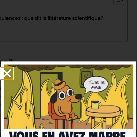
lences : que dit la littérature scientifique?
on ?
éplace violemment en raison des changements de
ences ont trois causes principales : thermique (l’air
(une montagne ou une structure artificielle perturbe
ière de deux poches d’air se déplaçant dans des
r plus chaud dû aux émissions de CO2, ce qui
Vous en avez marre
jets.