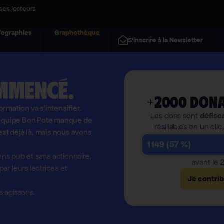
ses lecteurs
fographies
Graphothèque
S'inscrire à la Newsletter
mmencé.
+2000 dona
formation va s'intensifier.
Les dons sont
défisc
l'équipe Bon Pote manque de
résiliables en un clic
est déjà là, mais nous avons
1 149 (57 %)
ns pub et sans actionnaire,
avant le
r leurs lectrices et
Je contri
 agissons.