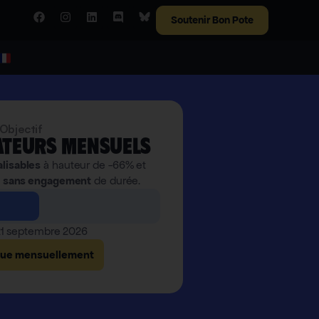
Soutenir Bon Pote
Objectif
teurs mensuels
alisables
à hauteur de -66% et
,
sans engagement
de durée.
 21 septembre 2026
bue mensuellement