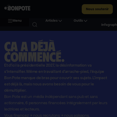
Nous soutenir
Menu
Articles
Outils
Infograph
Ça a déjà
commencé.
Et d'ici la présidentielle 2027, la désinformation va
s'intensifier. Même en travaillant d'arrache-pied, l'équipe
Bon Pote manque de bras pour couvrir ses sujets. L'impact
est déjà là, mais nous avons besoin de vous pour le
démultiplier.
Bon Pote est un média indépendant sans pub et sans
actionnaire,
6 personnes financées intégralement par leurs
lectrices et lecteurs.
Vous financez
→
nous recrutons
→
nous agissons.