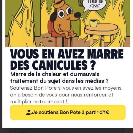
et
une
lettre
hebdo
chaque
vendredi,
avec
Vous en avez marre
un
deS caniculeS ?
condensé
de
Marre de la chaleur et du mauvais
la
traitement du sujet dans les médias ?
semaine,
Soutenez Bon Pote si vous en avez les moyens,
des
on a besoin de vous pour nous renforcer et
infographies,
multiplier notre impact !
nos
Je soutiens Bon Pote à partir d'1€
recos
culturelles
et