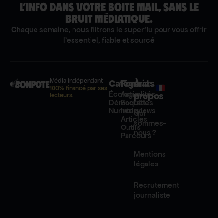
L’INFO DANS VOTRE BOITE MAIL, SANS LE
BRUIT MÉDIATIQUE.
Chaque semaine, nous filtrons le superflu pour vous offrir
l'essentiel, fiable et sourcé
Média indépendant
Catégories
Formats
À
100% financé par ses
Écologie
Actualités
propos
lecteurs.
Démocratie
Enquêtes
Numérique
Interviews
Qui
Articles
sommes-
Outils
nous ?
Parcours
Mentions
légales
Recrutement
journaliste