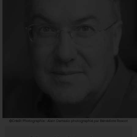
©Crédit Photographie : Alain Damasio photographié par Bénédicte Roscot