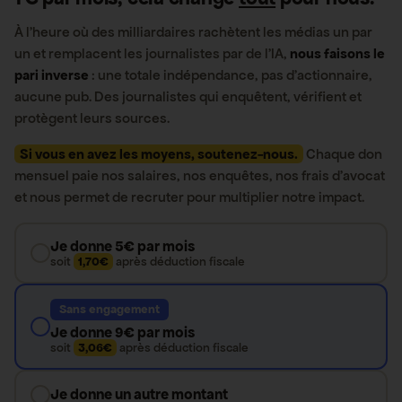
À l’heure où des milliardaires rachètent les médias un par
un et remplacent les journalistes par de l’IA,
nous faisons le
pari inverse
: une totale indépendance, pas d’actionnaire,
aucune pub. Des journalistes qui enquêtent, vérifient et
protègent leurs sources.
Si vous en avez les moyens, soutenez-nous.
Chaque don
mensuel paie nos salaires, nos enquêtes, nos frais d’avocat
et nous permet de recruter pour multiplier notre impact.
Je donne 5€ par mois
soit
1,70€
après déduction fiscale
Sans engagement
Je donne 9€ par mois
soit
3,06€
après déduction fiscale
Je donne un autre montant