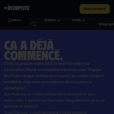
Nous soutenir
Menu
Articles
Outils
Infograph
Ça a déjà
commencé.
Et d'ici la présidentielle 2027, la désinformation va
s'intensifier. Même en travaillant d'arrache-pied, l'équipe
Bon Pote manque de bras pour couvrir ses sujets. L'impact
est déjà là, mais nous avons besoin de vous pour le
démultiplier.
Bon Pote est un média indépendant sans pub et sans
actionnaire,
6 personnes financées intégralement par leurs
lectrices et lecteurs.
Vous financez
→
nous recrutons
→
nous agissons.