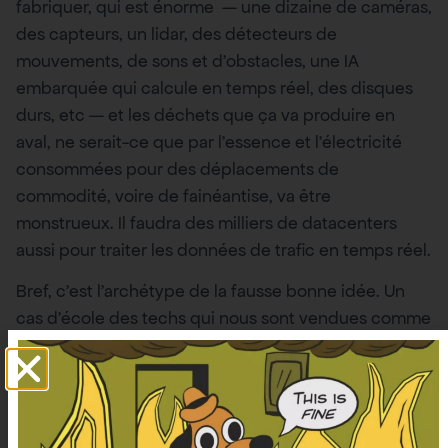
fabriquer, qui est énorme — une dizaine de caméras,
des capteurs, un lidar, des détecteurs de
mouvements, de sons et d’obstacles, une IA
embarquée qui calcule en temps réel, des disques
durs, etc — et les déchets que ça va produire en
aval, ne serait-ce que par l’essence et l’électricité
consommées pour des déplacements de
commodité, voire de fainéantise, va être
monstrueux. Il faudra des milliers de datacenters
aussi pour traiter les données de trafic en temps réel.
Bref, c’est l’archétype de la fausse bonne idée. Un
cas d’école des techs qui nous sont vendues comme
un « progrès » alors qu’elles vont avilir nos corps,
dégrader nos ressources naturelles, augmenter la
pollution atmosphérique et minière, et produire du
déchet non-recyclable.