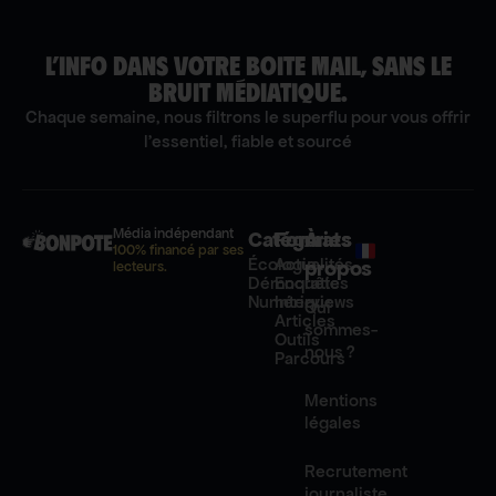
L’INFO DANS VOTRE BOITE MAIL, SANS LE
BRUIT MÉDIATIQUE.
Chaque semaine, nous filtrons le superflu pour vous offrir
l'essentiel, fiable et sourcé
Média indépendant
Catégories
Formats
À
100% financé par ses
Écologie
Actualités
propos
lecteurs.
Démocratie
Enquêtes
Numérique
Interviews
Qui
Articles
sommes-
Outils
nous ?
Parcours
Mentions
légales
Recrutement
journaliste