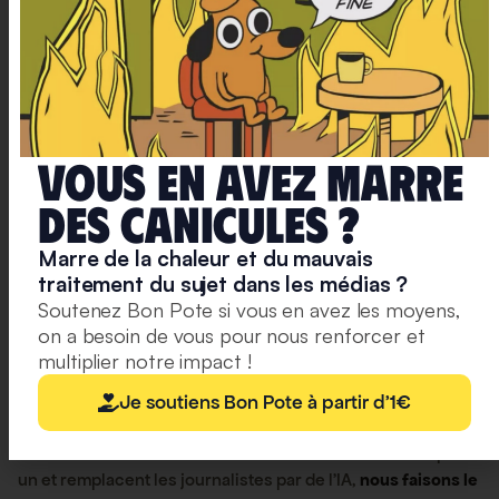
tout comme les personnes qui voient ou
verront cet échange.
Enfin, les arguments ou faits qui ont
provoqué le changement chez une
personne ou chez vous ne seront peut-être
Vous en avez marre
pas les bons, ou n’auront pas la même
chance d’interpeller une autre personne.
deS caniculeS ?
Tout le monde a une sensibilité différente,
Marre de la chaleur et du mauvais
un parcours différent.
traitement du sujet dans les médias ?
Soutenez Bon Pote si vous en avez les moyens,
on a besoin de vous pour nous renforcer et
multiplier notre impact !
Un mot de la rédaction de Bon Pote
Je soutiens Bon Pote à partir d'1€
1 € par mois, cela change
tout
pour nous.
À l’heure où des milliardaires rachètent les médias un par
un et remplacent les journalistes par de l’IA,
nous faisons le