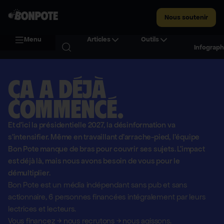
Nous soutenir
Menu
Articles
Outils
Infograph
Ça a déjà
commencé.
Et d'ici la présidentielle 2027, la désinformation va
s'intensifier. Même en travaillant d'arrache-pied, l'équipe
Bon Pote manque de bras pour couvrir ses sujets. L'impact
est déjà là, mais nous avons besoin de vous pour le
démultiplier.
Bon Pote est un média indépendant sans pub et sans
actionnaire,
6 personnes financées intégralement par leurs
lectrices et lecteurs.
Vous financez
→
nous recrutons
→
nous agissons.