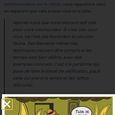
communication sur le climat
, nous rappelions ceci,
en espérant que cela puisse vous être utile :
Assurez-vous que votre discours soit clair
pour votre interlocuteur. Si c’est clair pour
vous, ce n’est pas forcément le cas pour
l’autre. Des éléments même très
techniques peuvent être compris si les
termes sont bien définis, avec des
exemples concrets. C’est à la personne qui
parle de faire le travail de vérification, pas à
celle qui prend le temps et fait l’effort
d’écouter.
Evitez le jargon et les mots très abstraits.
Sauf si discussion entre initié(e)s, partez du
principe que la personne découvre le sujet,