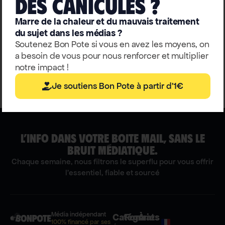
deS caniculeS ?
Analyse : peut-on stocker les
Marre de la chaleur et du mauvais traitement
excès d’eau perdus à la mer ?
du sujet dans les médias ?
Soutenez Bon Pote si vous en avez les moyens, on
Florence Habets
a besoin de vous pour nous renforcer et multiplier
notre impact !
Je soutiens Bon Pote à partir d'1€
L’INFO DANS VOTRE BOITE MAIL, SANS LE
BRUIT MÉDIATIQUE.
Chaque semaine, nous filtrons le superflu pour vous offrir
l'essentiel, fiable et sourcé
Média indépendant
Catégories
Formats
À
100% financé par ses