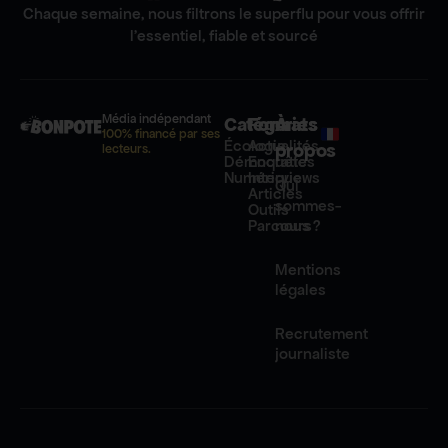
Chaque semaine, nous filtrons le superflu pour vous offrir
l'essentiel, fiable et sourcé
Média indépendant
Catégories
Formats
À
100% financé par ses
Écologie
Actualités
propos
lecteurs.
Démocratie
Enquêtes
Numérique
Interviews
Qui
Articles
sommes-
Outils
Parcours
nous ?
Mentions
légales
Recrutement
journaliste